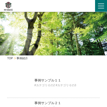
Tog
TOP
事例紹介
事例サンプル１１
#カテゴリその2
#カテゴリその3
事例サンプル２１